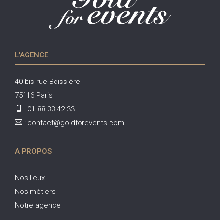
e
:
L'AGENCE
40 bis rue Boissière
75116 Paris

:
01 88 33 42 33

:
contact@goldforevents.com
A PROPOS
Nos lieux
Nos métiers
Notre agence