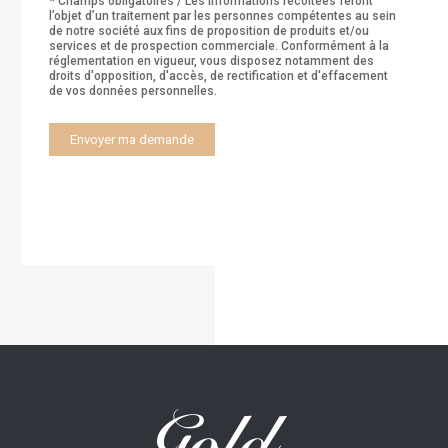
* Champs obligatoires / Les informations récoltées feront
l’objet d’un traitement par les personnes compétentes au sein
de notre société aux fins de proposition de produits et/ou
services et de prospection commerciale. Conformément à la
réglementation en vigueur, vous disposez notamment des
droits d'opposition, d'accès, de rectification et d'effacement
de vos données personnelles.
A
l
t
e
r
n
a
t
i
v