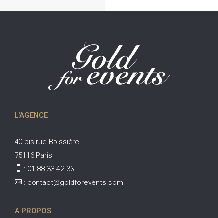
a
t
i
v
e
:
L'AGENCE
40 bis rue Boissière
75116 Paris

:
01 88 33 42 33

:
contact@goldforevents.com
A PROPOS